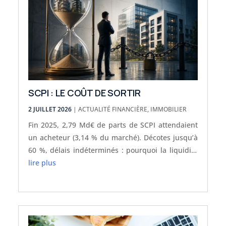
SCPI : LE COÛT DE SORTIR
2 JUILLET 2026
|
ACTUALITÉ FINANCIÈRE
,
IMMOBILIER
Fin 2025, 2,79 Md€ de parts de SCPI attendaient
un acheteur (3,14 % du marché). Décotes jusqu’à
60 %, délais indéterminés : pourquoi la liquidité
des SCPI doit primer sur le seul rendement — et
lire plus
comment l’évaluer avant d’investir.