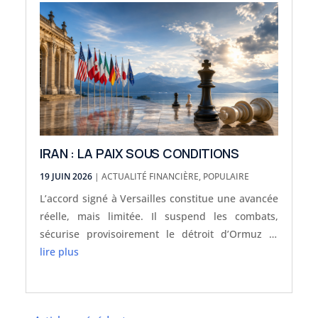
IRAN : LA PAIX SOUS CONDITIONS
19 JUIN 2026
|
ACTUALITÉ FINANCIÈRE
,
POPULAIRE
L’accord signé à Versailles constitue une avancée
réelle, mais limitée. Il suspend les combats,
sécurise provisoirement le détroit d’Ormuz et
ouvre soixante jours de négociations. En
lire plus
revanche, il ne règle ni le programme nucléaire
iranien, ni la question des missiles, ni l’avenir
régional de Téhéran. Donald Trump pourra