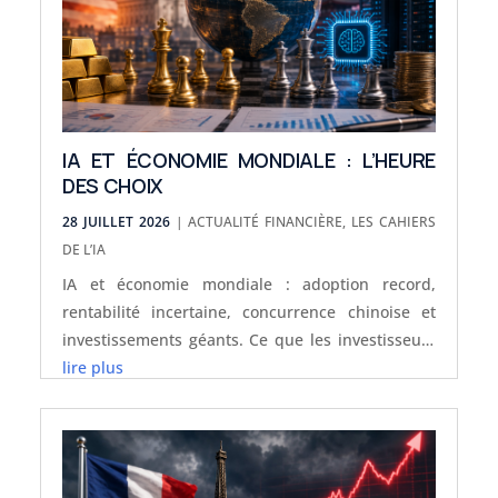
IA ET ÉCONOMIE MONDIALE : L’HEURE
DES CHOIX
28 JUILLET 2026
|
ACTUALITÉ FINANCIÈRE
,
LES CAHIERS
DE L’IA
IA et économie mondiale : adoption record,
rentabilité incertaine, concurrence chinoise et
investissements géants. Ce que les investisseurs
doivent surveiller.
lire plus