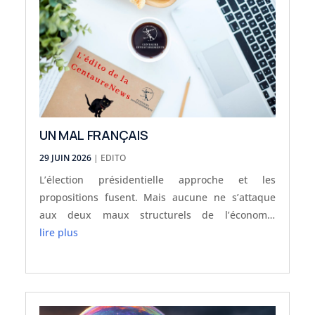
UN MAL FRANÇAIS
29 JUIN 2026
|
EDITO
L’élection présidentielle approche et les
propositions fusent. Mais aucune ne s’attaque
aux deux maux structurels de l’économie
française : une fiscalité écrasante (348 taxes) et
lire plus
un temps de travail trop faible. Et l’IA ne nous
sauvera pas.