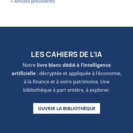
« Articles précédents
revendiquer un succès stratégique seulement si
le texte final impose des contrôles vérifiables et
durables.
LES CAHIERS DE L’IA
Notre
livre blanc dédié à l’intelligence
artificielle
: décryptée et appliquée à l’économie,
à la finance et à votre patrimoine. Une
bibliothèque à part entière, à explorer.
OUVRIR LA BIBLIOTHÈQUE