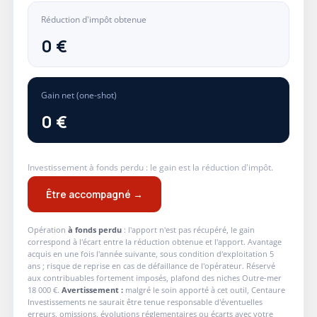
Réduction d'impôt obtenue
0 €
Gain net (one-shot)
0 €
Investissement à fonds perdu : le gain est la réduction d'impôt.
Être accompagné →
Opération
à fonds perdu
: l'apport n'est pas récupéré, le gain
correspond à l'écart entre la réduction obtenue et l'apport. Avantage
acquis en une fois l'année suivante, sous condition d'exploitation 5
ans ; risque de reprise en cas de défaillance de l'opérateur. Réservé
aux contribuables fortement imposés, plafond des niches Outre-mer
18 000 €.
Avertissement :
malgré le soin apporté à cet outil, Centaure
Investissements ne saurait être tenue responsable d'éventuelles
erreurs, omissions, évolutions réglementaires ou écarts avec votre