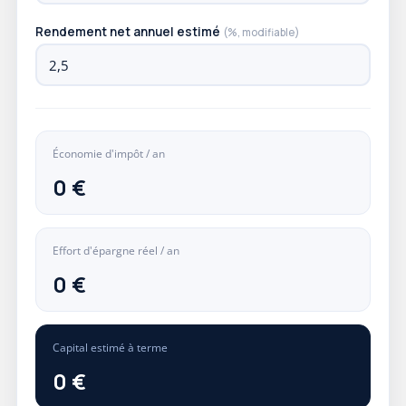
Rendement net annuel estimé
(%, modifiable)
Économie d'impôt / an
0 €
Effort d'épargne réel / an
0 €
Capital estimé à terme
0 €