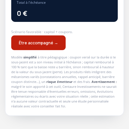
Total à l'échéance
0 €
Scénario favorable · capital + coupons.
Être accompagné →
Modèle
simplifié
à titre pédagogique : coupon versé sur la durée si le
sous-jacent est ≥ son niveau initial à l'échéance ; capital remboursé à
100 % tant que la baisse reste ≤ barrière, sinon remboursé à hauteur
de la valeur du sous-jacent (perte). Les produits réels intègrent des
mécanismes variés (constatations annuelles, rappel anticipé, barrière
coupon distincte…), un
risque émetteur
et des frais.
Avertissement :
malgré le soin apporté à cet outil, Centaure Investissements ne saurait
être tenue responsable d'éventuelles erreurs, omissions, évolutions
réglementaires ou écarts avec votre situation réelle ; cette estimation
n'a aucune valeur contractuelle et seule une étude personnalisée
réalisée avec votre conseiller fait foi.