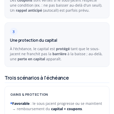
Des
coupons
sont versés si le sous-jacent respecte
une condition (ex. : ne pas baisser au-delà d'un seuil).
Un
rappel anticipé
(autocall) est parfois prévu.
3
Une protection du capital
À l'échéance, le capital est
protégé
tant que le sous-
jacent ne franchit pas la
barrière
à la baisse ; au-delà,
une
perte en capital
apparaît.
Trois scénarios à l'échéance
GAINS & PROTECTION
Favorable
: le sous-jacent progresse ou se maintient
→ remboursement du
capital + coupons
.