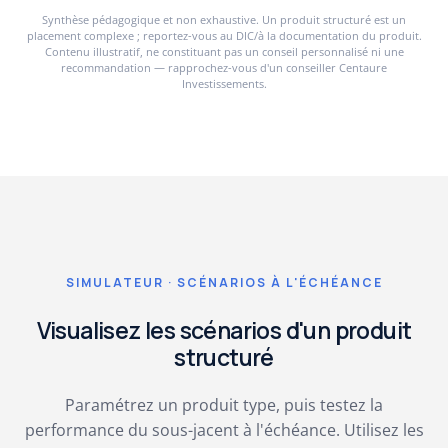
Synthèse pédagogique et non exhaustive. Un produit structuré est un
placement complexe ; reportez-vous au DIC/à la documentation du produit.
Contenu illustratif, ne constituant pas un conseil personnalisé ni une
recommandation — rapprochez-vous d'un conseiller Centaure
Investissements.
SIMULATEUR · SCÉNARIOS À L'ÉCHÉANCE
Visualisez les scénarios d'un produit
structuré
Paramétrez un produit type, puis testez la
performance du sous-jacent à l'échéance. Utilisez les