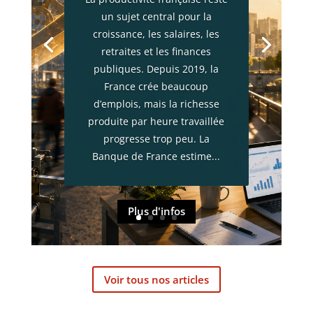
un sujet central pour la
Populaire
| 0 Commentaires
croissance, les salaires, les
La cession de parts de SCI et
retraites et les finances
de sociétés à prépondérance
publiques. Depuis 2019, la
immobilière ne pourra plus se
France crée beaucoup
faire par un simple acte sous
d’emplois, mais la richesse
seing privé lorsque la réforme
produite par heure travaillée
entrera en vigueur. Le texte
progresse trop peu. La
adopté impose un acte
Banque de France estime...
authentique, un acte
contresigné par avocat ou,
plus rarement, un...
Plus d'infos
Voir tous nos articles