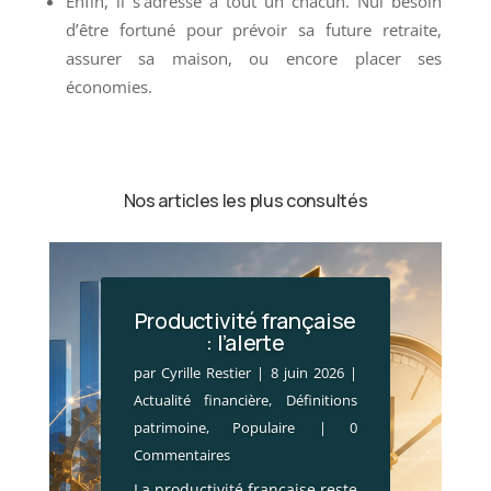
Enfin, il s’adresse à tout un chacun. Nul besoin
d’être fortuné pour prévoir sa future retraite,
assurer sa maison, ou encore placer ses
économies.
Nos articles les plus consultés
Productivité française
: l’alerte
par
Cyrille Restier
|
8 juin 2026
|
SCI : cessions sous
Actualité financière
,
Définitions
contrôle ?
patrimoine
,
Populaire
| 0
par
Cyrille Restier
|
8 juin 2026
|
Commentaires
Brèves patrimoniales
,
Définitions
La productivité française reste
patrimoine
,
IMMOBILIER
,