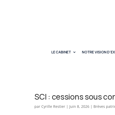
LE CABINET
NOTRE VISION D’E
SCI : cessions sous con
par
Cyrille Restier
|
Juin 8, 2026
|
Brèves patr