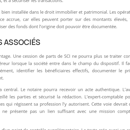
, et à sécuriser les transactions.
bien installée dans le droit immobilier et patrimonial. Les opéra
ance accrue, car elles peuvent porter sur des montants élevés, 
liser des fonds dont l’origine doit pouvoir être documentée.
S ASSOCIÉS
antage. Une cession de parts de SCI ne pourra plus se traiter 
reur lorsque la société entre dans le champ du dispositif. Il f
rément, identifier les bénéficiaires effectifs, documenter le pr
nt.
a central. Le notaire pourra recevoir un acte authentique. L’a
eillé les parties et sécurisé la rédaction. L’expert-comptable p
es qui régissent sa profession l’y autorisent. Cette voie devrait
e ne présente pas un lien suffisant avec une mission compt