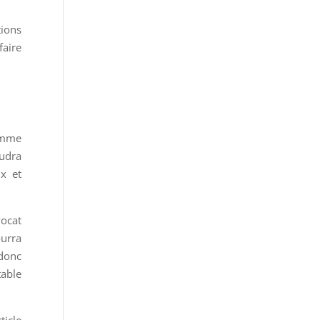
tions
faire
comme
audra
ix et
vocat
ourra
 donc
able