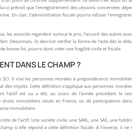
ra d’un point de contrôle supplémentaire. Le texte crée aussi un ar
lui-ci prévoit que l’enregistrement des cessions concernées dép
rme. En clair, l’administration fiscale pourra refuser l’enregistr
i, les associés regardent surtout le prix, l’accord des autres asso
fert. Désormais, ils devront vérifier la forme de l’acte dès le déb
 bonne foi, pourra donc créer une fragilité civile et fiscale.
ENT DANS LE CHAMP ?
s SCI. Il vise les personnes morales à prépondérance immobiliè
ral des impôts. Cette définition s’applique aux personnes morale
ont l’actif est ou a été, au cours de l’année précédant la ces
droits immobiliers situés en France, ou de participations dan
ance immobilière.
rète de l’actif. Une société civile, une SARL, une SAS, une holdi
amp si elle répond à cette définition fiscale. À l’inverse, il ne s