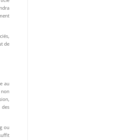
ticle
endra
ement
ciés,
ut de
re au
s non
sion,
s des
ng ou
uffit