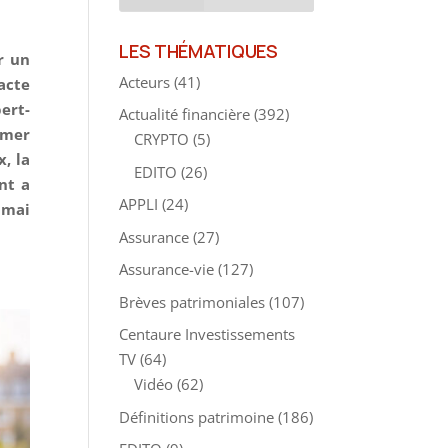
LES THÉMATIQUES
r un
Acteurs
(41)
acte
ert-
Actualité financière
(392)
ermer
CRYPTO
(5)
, la
EDITO
(26)
nt a
APPLI
(24)
 mai
Assurance
(27)
Assurance-vie
(127)
Brèves patrimoniales
(107)
Centaure Investissements
TV
(64)
Vidéo
(62)
Définitions patrimoine
(186)