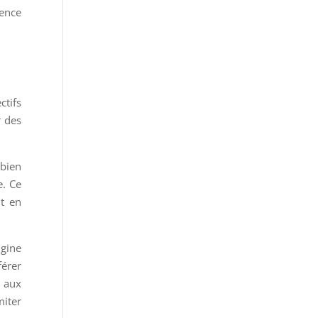
gence
ctifs
r des
 bien
e. Ce
ut en
igine
érer
 aux
miter