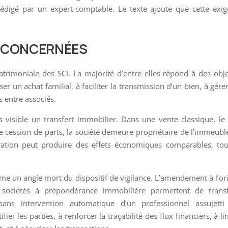
 rédigé par un expert-comptable. Le texte ajoute que cette exi
T CONCERNÉES
atrimoniale des SCI. La majorité d’entre elles répond à des obje
er un achat familial, à faciliter la transmission d’un bien, à gére
s entre associés.
visible un transfert immobilier. Dans une vente classique, le
 cession de parts, la société demeure propriétaire de l’immeubl
pération peut produire des effets économiques comparables, to
me un angle mort du dispositif de vigilance. L’amendement à l’or
sociétés à prépondérance immobilière permettent de transf
ans intervention automatique d’un professionnel assujetti
ier les parties, à renforcer la traçabilité des flux financiers, à li