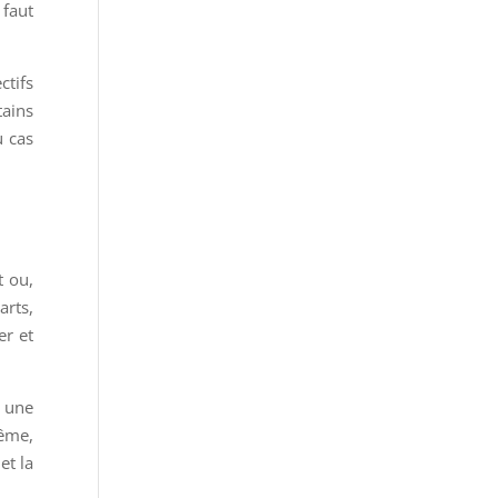
 faut
ctifs
tains
u cas
t ou,
arts,
er et
e une
même,
et la