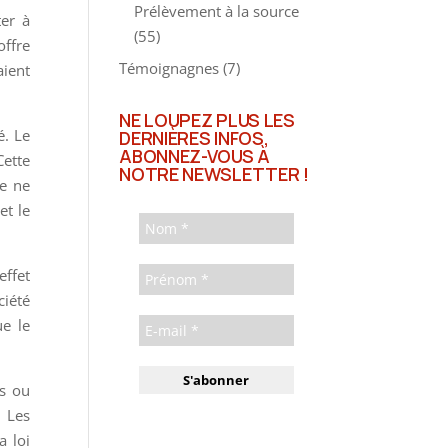
Prélèvement à la source
ter à
(55)
offre
Témoignagnes
(7)
aient
NE LOUPEZ PLUS LES
é. Le
DERNIÈRES INFOS,
ABONNEZ-VOUS À
Cette
NOTRE NEWSLETTER !
le ne
et le
effet
ciété
ue le
es ou
 Les
a loi