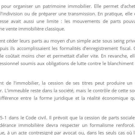
sés pour organiser un patrimoine immobilier. Elle permet d’ache
r l’indivision ou de préparer une transmission. En pratique, elle 
plesse avait aussi une limite : les mouvements de parts pouv
une vente immobilière classique.
ent céder leurs parts au moyen d’un simple acte sous seing priv
puis ils accomplissaient les formalités d’enregistrement fiscal. 
e coûtait moins cher et permettait d’aller vite. En revanche, el
essionnel soumis aux obligations de lutte contre le blanchiment 
nt de l’immobilier, la cession de ses titres peut produire un 
 L’immeuble reste dans la société, mais le contrôle de cette so
ifférence entre la forme juridique et la réalité économique q
-1 dans le Code civil. Il prévoit que la cession de parts social
dérance immobilière devra respecter un formalisme renforcé.
ue, à un acte contresigné par avocat ou, dans les seuls cas où l