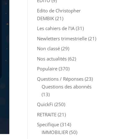
EDITO
(9)
Edito de Christopher
DEMBIK
(21)
Les cahiers de l’IA
(31)
Newletters trimestrielle
(21)
Non classé
(29)
Nos actualités
(62)
Populaire
(370)
Questions / Réponses
(23)
Questions des abonnés
(13)
QuickFi
(250)
RETRAITE
(21)
Specifique
(314)
IMMOBILIER
(50)