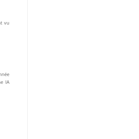
nt vu
année
ne IA