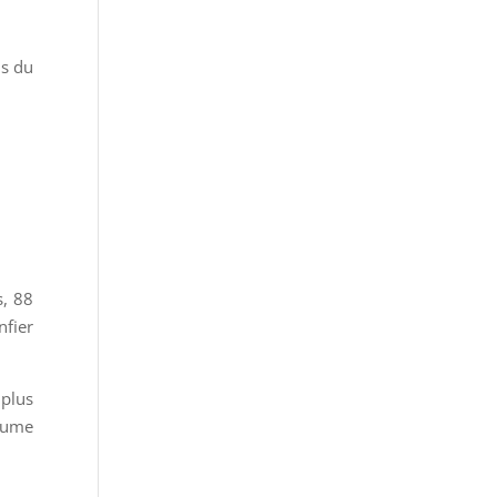
ls du
s, 88
nfier
 plus
ésume