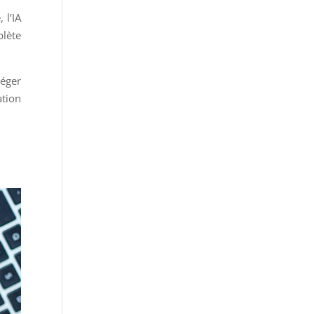
 l’IA
plète
léger
ation