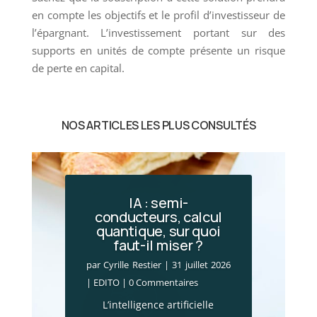
en compte les objectifs et le profil d’investisseur de
l’épargnant. L’investissement portant sur des
supports en unités de compte présente un risque
de perte en capital.
NOS ARTICLES LES PLUS CONSULTÉS
IA : semi-
conducteurs, calcul
quantique, sur quoi
Incendies en Gironde
faut-il miser ?
: le choc économique
par
Cyrille Restier
|
31 juillet 2026
par
Cyrille Restier
|
28 juillet 2026
|
EDITO
| 0 Commentaires
|
Actualité financière
,
Brèves
L’intelligence artificielle
patrimoniales
| 0 Commentaires