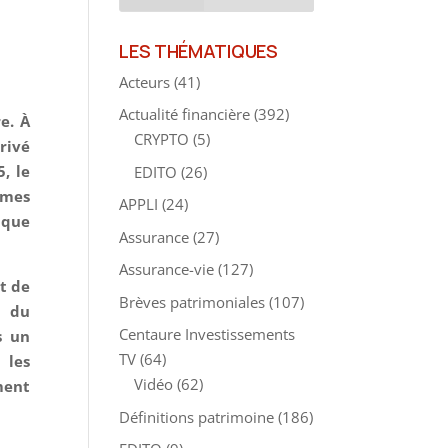
LES THÉMATIQUES
Acteurs
(41)
Actualité financière
(392)
e. À
CRYPTO
(5)
privé
, le
EDITO
(26)
rmes
APPLI
(24)
 que
Assurance
(27)
Assurance-vie
(127)
t de
Brèves patrimoniales
(107)
f du
Centaure Investissements
s un
TV
(64)
 les
Vidéo
(62)
ment
Définitions patrimoine
(186)