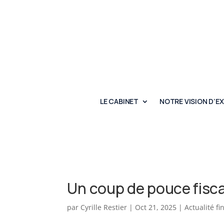
LE CABINET
NOTRE VISION D’E
Un coup de pouce fisca
par
Cyrille Restier
|
Oct 21, 2025
|
Actualité fi