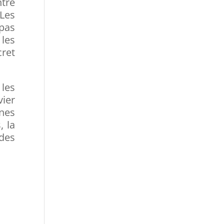
ntre
 Les
 pas
les
cret
 les
vier
ines
, la
 des