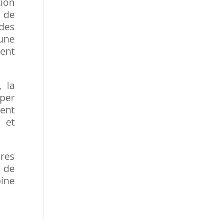
tion
n de
des
 une
ment
, la
iper
ent
 et
ères
e de
oine