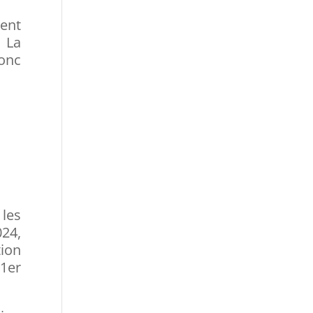
ment
. La
donc
 les
024,
tion
 1er