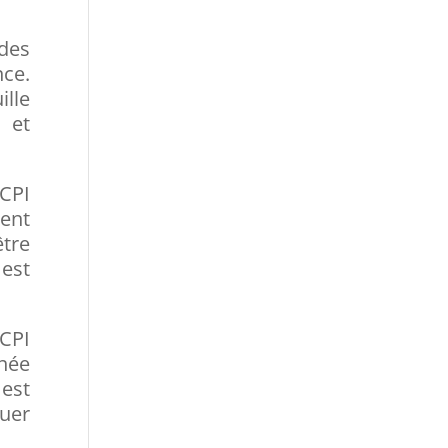
des
nce.
ille
 et
FCPI
ment
tre
est
CPI
nnée
est
guer