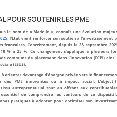
AL POUR SOUTENIR LES PME
sous le nom de « Madelin », connaît une évolution majeur
2025
, l’État vient renforcer son soutien à l’investissement 
es françaises. Concrètement, depuis le 28 septembre 2025
 18 % à 25 %. Ce changement s’applique à plusieurs fo
nds communs de placement dans l’innovation (FCPI) ainsi
ociale (ESUS).
e à orienter davantage d’épargne privée vers le financemen
lle des PME innovantes ou à impact social. L’objecti
tissu entrepreneurial tout en offrant aux contribuable
nc essentiel de comprendre les contours de ce dispositif,
bonnes pratiques à adopter pour optimiser son investisse