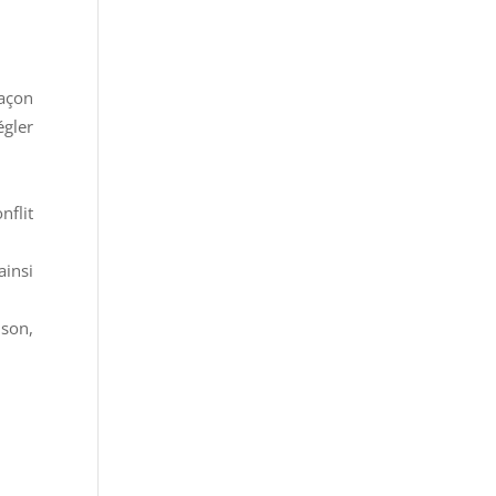
façon
égler
nflit
ainsi
ison,