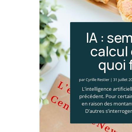
IA : se
calcul
Incendie
quoi 
choc
par
Cyrille Restier
|
31 juillet 2
par
Cyrille Restier
|
28 juill
L’intelligence artifici
Commentaires
précédent. Pour certain
Les mégafeux qui 
en raison des montant
seulement une cata
D’autres s’interrogent
provoquent égalemen
000 entreprises ont vu
habi