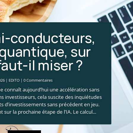
mi-conducteurs,
 quantique, sur
s en Gironde : le
faut-il miser ?
 économique
026
|
EDITO
| 0 Commentaires
et 2026
|
Actualité financière
,
Brèves patrimoniales
| 0
elle connaît aujourd’hui une accélération sans
s investisseurs, cela suscite des inquiétudes
frappent la Gironde ne constituent pas
s d’investissements sans précédent en jeu.
strophe environnementale. Ces incendies
 sur la prochaine étape de l’IA. Le calcul...
t un choc économique majeur. Plus de 13
 leur activité interrompue, près de 220 000
tants ont été évacués et...