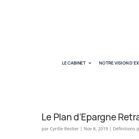
LE CABINET
NOTRE VISION D’E
Le Plan d’Epargne Retra
par
Cyrille Restier
|
Nov 8, 2019
|
Définitions 