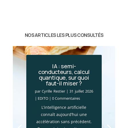
NOS ARTICLES LES PLUS CONSULTÉS
IA : semi-
conducteurs, calcul
quantique, sur quoi
faut-il miser ?
par
Cyrille Restier
|
31 juillet 2026
|
EDITO
| 0 Commentaires
L’intelligence artificielle
connaît aujourd’hui une
accélération sans précédent.