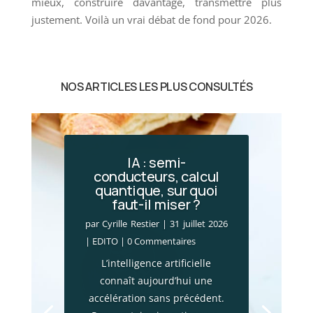
mieux, construire davantage, transmettre plus
justement. Voilà un vrai débat de fond pour 2026.
NOS ARTICLES LES PLUS CONSULTÉS
IA : semi-
conducteurs, calcul
quantique, sur quoi
Incendies en Gironde
faut-il miser ?
: le choc économique
par
Cyrille Restier
|
31 juillet 2026
par
Cyrille Restier
|
28 juillet 2026
|
EDITO
| 0 Commentaires
|
Actualité financière
,
Brèves
L’intelligence artificielle
patrimoniales
| 0 Commentaires
connaît aujourd’hui une
Les mégafeux qui frappent la
accélération sans précédent.
Gironde ne constituent pas