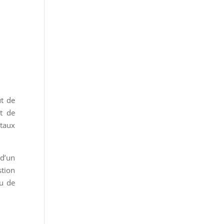
ut de
nt de
 taux
 d’un
stion
ou de