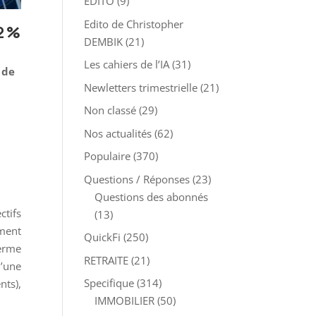
EDITO
(9)
Edito de Christopher
2 %
DEMBIK
(21)
Les cahiers de l’IA
(31)
 de
Newletters trimestrielle
(21)
Non classé
(29)
Nos actualités
(62)
Populaire
(370)
Questions / Réponses
(23)
Questions des abonnés
ctifs
(13)
ement
QuickFi
(250)
terme
RETRAITE
(21)
d’une
Specifique
(314)
nts),
IMMOBILIER
(50)