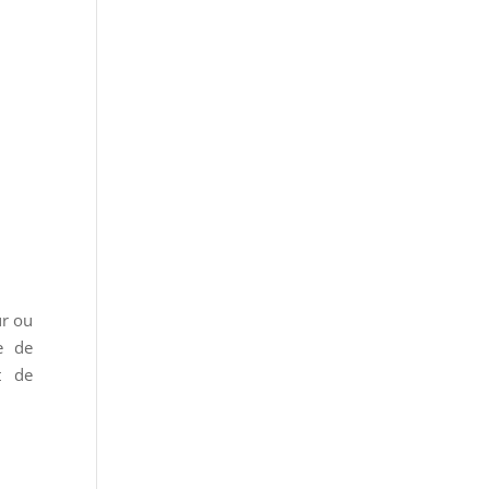
ur ou
e de
t de