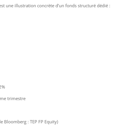
est une illustration concrète d’un fonds structuré dédié :
32%
ème trimestre
de Bloomberg : TEP FP Equity)