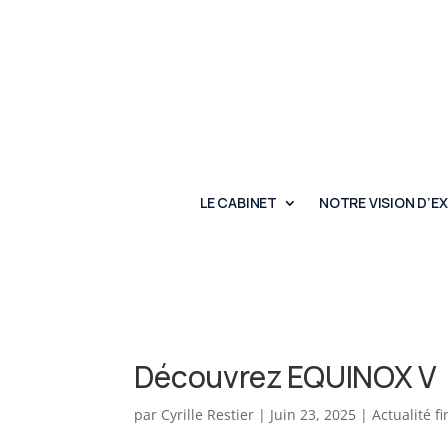
LE CABINET
NOTRE VISION D’E
Découvrez EQUINOX V
par
Cyrille Restier
|
Juin 23, 2025
|
Actualité f