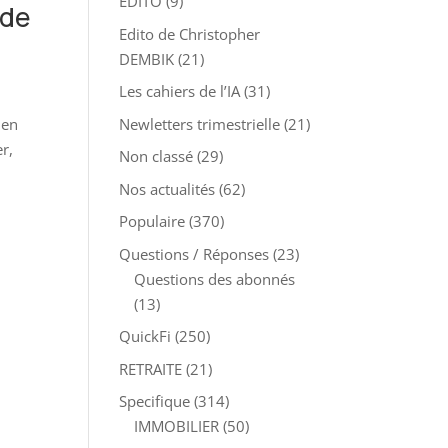
EDITO
(9)
 de
Edito de Christopher
DEMBIK
(21)
Les cahiers de l’IA
(31)
 en
Newletters trimestrielle
(21)
er,
Non classé
(29)
Nos actualités
(62)
Populaire
(370)
Questions / Réponses
(23)
Questions des abonnés
(13)
QuickFi
(250)
RETRAITE
(21)
Specifique
(314)
IMMOBILIER
(50)