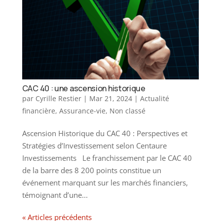
CAC 40 : une ascension historique
par
Cyrille Restier
|
Mar 21, 2024
|
Actualité
financière
,
Assurance-vie
,
Non classé
Ascension Historique du CAC 40 : Perspectives et
Stratégies d’Investissement selon Centaure
Investissements Le franchissement par le CAC 40
de la barre des 8 200 points constitue un
événement marquant sur les marchés financiers,
témoignant d’une...
« Articles précédents