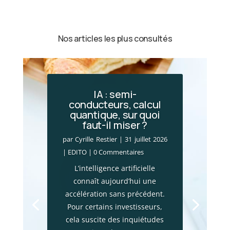
Nos articles les plus consultés
IA : semi-
conducteurs, calcul
quantique, sur quoi
faut-il miser ?
par
Cyrille Restier
|
31 juillet 2026
|
EDITO
| 0 Commentaires
L’intelligence artificielle
connaît aujourd’hui une
accélération sans précédent.
Pour certains investisseurs,
cela suscite des inquiétudes