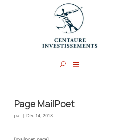
Page MailPoet
par
|
Déc 14, 2018
[mailpoet_page]