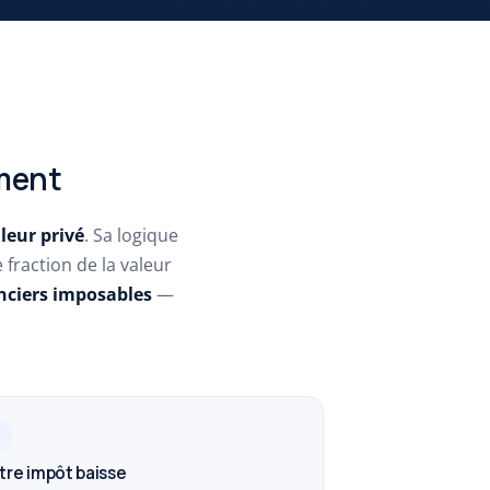
ement
leur privé
. Sa logique
fraction de la valeur
nciers imposables
—
3
tre impôt baisse