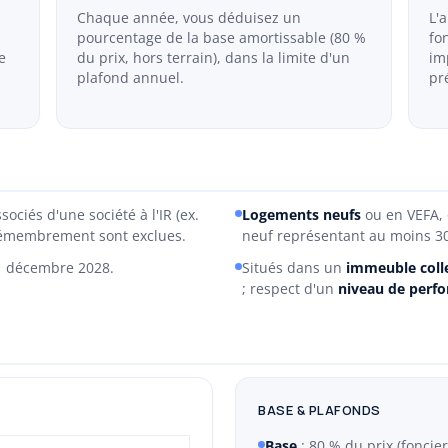
Chaque année, vous déduisez un
L'
pourcentage de la base amortissable (80 %
fo
e
du prix, hors terrain), dans la limite d'un
im
plafond annuel.
pr
ociés d'une société à l'IR (ex.
Logements neufs
ou en VEFA,
n démembrement sont exclues.
neuf représentant au moins 30
31 décembre 2028.
Situés dans un
immeuble colle
; respect d'un
niveau de perf
BASE & PLAFONDS
Base
: 80 % du prix (foncier