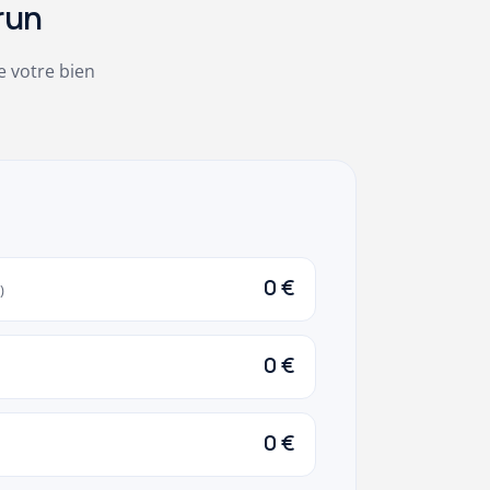
run
e votre bien
0 €
)
0 €
0 €