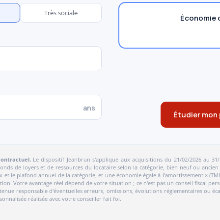
Très sociale
Économie d
ans
Étudier mon 
contractuel.
Le dispositif Jeanbrun s'applique aux acquisitions du 21/02/2026 au 31
onds de loyers et de ressources du locataire selon la catégorie, bien neuf ou ancien 
ux et le plafond annuel de la catégorie, et une économie égale à l'amortissement × (TM
ion. Votre avantage réel dépend de votre situation ; ce n'est pas un conseil fiscal per
 tenue responsable d'éventuelles erreurs, omissions, évolutions réglementaires ou écart
nnalisée réalisée avec votre conseiller fait foi.