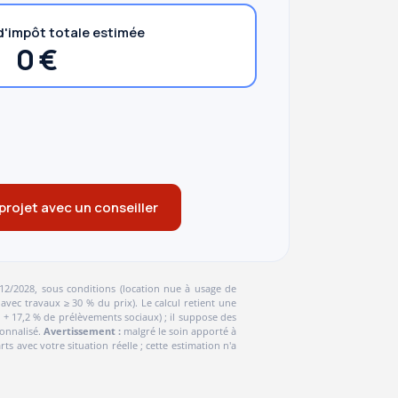
'impôt totale estimée
0 €
projet avec un conseiller
/12/2028, sous conditions (location nue à usage de
avec travaux ≥ 30 % du prix). Le calcul retient une
I + 17,2 % de prélèvements sociaux) ; il suppose des
sonnalisé.
Avertissement :
malgré le soin apporté à
s avec votre situation réelle ; cette estimation n'a