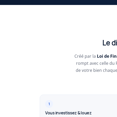
Le d
Créé par la
Loi de Fi
rompt avec celle du 
de votre bien chaqu
1
Vous investissez & louez