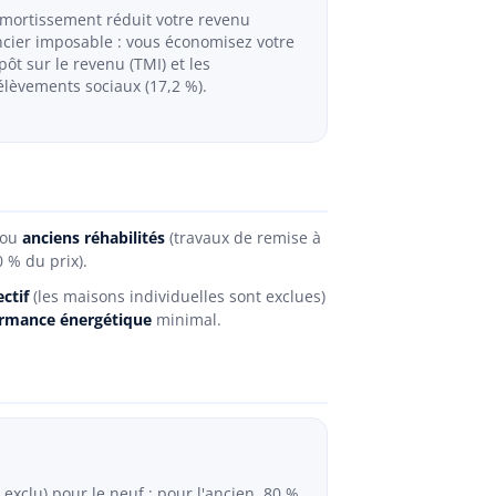
amortissement réduit votre revenu
ncier imposable : vous économisez votre
pôt sur le revenu (TMI) et les
élèvements sociaux (17,2 %).
 ou
anciens réhabilités
(travaux de remise à
 % du prix).
ctif
(les maisons individuelles sont exclues)
ormance énergétique
minimal.
 exclu) pour le neuf ; pour l'ancien, 80 %