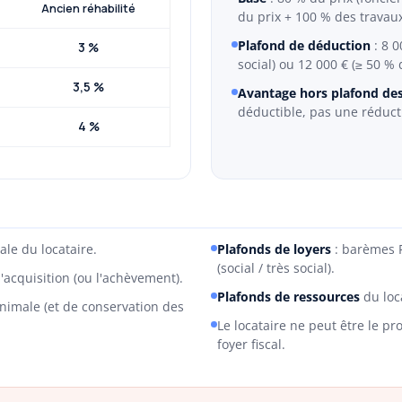
Ancien réhabilité
du prix + 100 % des travau
Plafond de déduction
: 8 0
3 %
social) ou 12 000 € (≥ 50 % d
3,5 %
Avantage hors plafond des 
déductible, pas une réduct
4 %
le du locataire.
Plafonds de loyers
: barèmes P
(social / très social).
'acquisition (ou l'achèvement).
Plafonds de ressources
du loca
imale (et de conservation des
Le locataire ne peut être le p
foyer fiscal.