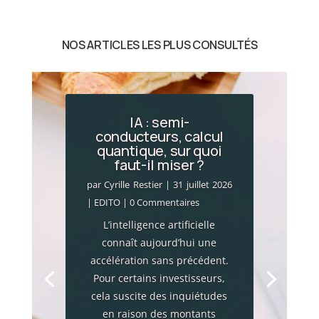
NOS ARTICLES LES PLUS CONSULTÉS
Incendies en Gironde
: le choc économique
par
Cyrille Restier
|
28 juillet 2026
|
Actualité financière
,
Brèves
patrimoniales
| 0 Commentaires
Les mégafeux qui frappent la
Gironde ne constituent pas
seulement une catastrophe
environnementale. Ces
incendies provoquent
également un choc