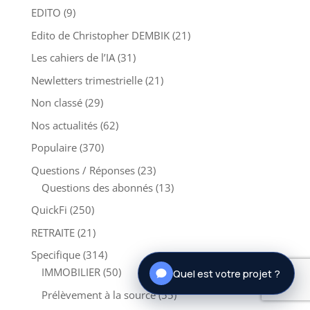
EDITO
(9)
Edito de Christopher DEMBIK
(21)
Les cahiers de l’IA
(31)
Newletters trimestrielle
(21)
Non classé
(29)
Nos actualités
(62)
Populaire
(370)
Questions / Réponses
(23)
Questions des abonnés
(13)
QuickFi
(250)
RETRAITE
(21)
Specifique
(314)
IMMOBILIER
(50)
Quel est votre projet ?
Prélèvement à la source
(55)