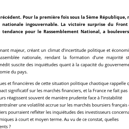
 précédent. Pour la première fois sous la 5ème République, 
nationale ingouvernable. La victoire surprise du Front
 tendance pour le Rassemblement National, a boulevers
rnant majeur, créant un climat d’incertitude politique et économ
Assemblée nationale, rendant la formation d’une majorité st
 inédit suscite des inquiétudes quant à la capacité du gouvernem
nomie du pays.
es et financières de cette situation politique chaotique rappelle 
ct significatif sur les marchés financiers, et la France ne fait pas
seurs réagissent souvent de manière prudente face à l’instabilité
t entraîner une volatilité accrue sur les marchés boursiers français 
iers pourraient refléter les inquiétudes des investisseurs concern
nomiques à court et moyen terme. Au vu de ce constat, quelles
ents ?