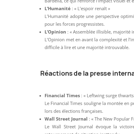
Bardella, ce qui renforce l’impact visuel e
L’Humanité
: « L’espoir renaît »
L’Humanité adopte une perspective optimis
pour les forces progressistes.
L’Opinion
: « Assemblée illisible, majorité 
L’Opinion met en avant la complexité et l’i
difficile à lire et une majorité introuvable.
Réactions de la presse intern
Financial Times
: « Leftwing surge thwarts 
Le Financial Times souligne la montée en pu
lors des élections françaises.
Wall Street Journal
: « The New Popular F
Le Wall Street Journal évoque la victoi