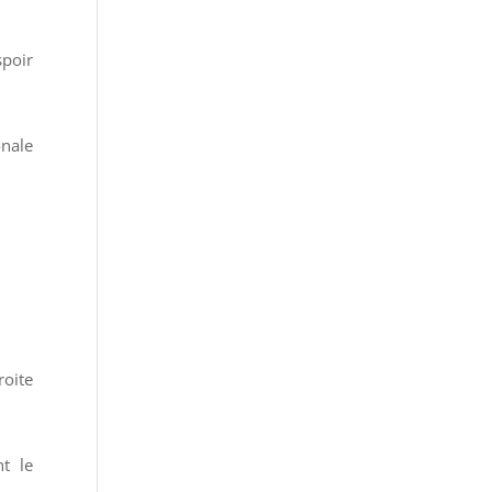
spoir
onale
roite
t le