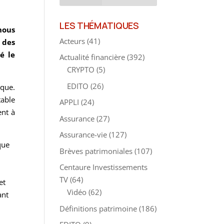
LES THÉMATIQUES
nous
Acteurs
(41)
 des
é le
Actualité financière
(392)
CRYPTO
(5)
EDITO
(26)
ique.
able
APPLI
(24)
ent à
Assurance
(27)
Assurance-vie
(127)
que
Brèves patrimoniales
(107)
Centaure Investissements
TV
(64)
et
Vidéo
(62)
ant
Définitions patrimoine
(186)