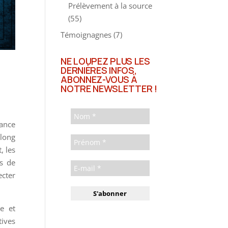
Prélèvement à la source
(55)
Témoignagnes
(7)
NE LOUPEZ PLUS LES
DERNIÈRES INFOS,
ABONNEZ-VOUS À
NOTRE NEWSLETTER !
rance
long
, les
ts de
ecter
le et
tives