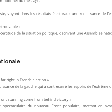
t émotionnel du message.
te, voyant dans les résultats électoraux une renaissance de l’e
introuvable »
ncertitude de la situation politique, décrivant une Assemblée nati
ationale
far right in French election »
issance de la gauche qui a contrecarré les espoirs de l’extrême d
ront stunning come from behind victory »
re spectaculaire du nouveau Front populaire, mettant en avan