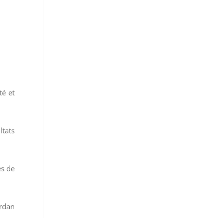
té et
tats
es de
ordan