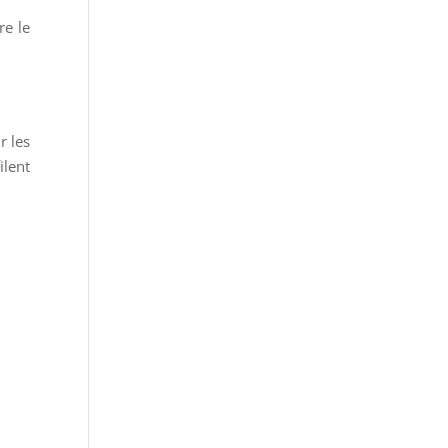
re le
r les
ilent