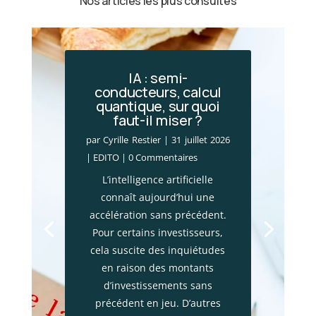
Nos articles les plus consultés
IA : semi-
conducteurs, calcul
quantique, sur quoi
Incendies en Gironde
faut-il miser ?
: le choc économique
par
Cyrille Restier
|
31 juillet 2026
par
Cyrille Restier
|
28 juillet 2026
|
EDITO
| 0 Commentaires
|
Actualité financière
,
Brèves
L’intelligence artificielle
patrimoniales
| 0 Commentaires
connaît aujourd’hui une
Les mégafeux qui frappent la
accélération sans précédent.
Gironde ne constituent pas
Pour certains investisseurs,
seulement une catastrophe
cela suscite des inquiétudes
environnementale. Ces
en raison des montants
incendies provoquent
d’investissements sans
également un choc
précédent en jeu. D’autres
économique majeur. Plus de