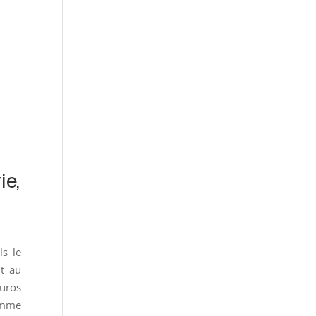
ie,
ls le
it au
euros
omme