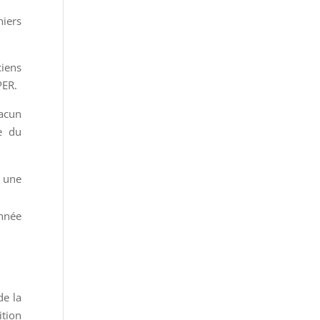
niers
ciens
PER.
hacun
e du
c une
année
de la
ition