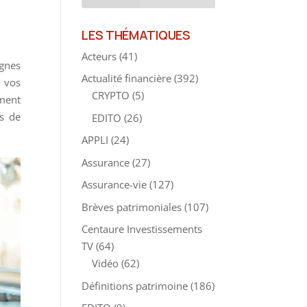
LES THÉMATIQUES
Acteurs
(41)
rgnes
Actualité financière
(392)
r vos
CRYPTO
(5)
ment
és de
EDITO
(26)
APPLI
(24)
Assurance
(27)
Assurance-vie
(127)
Brèves patrimoniales
(107)
Centaure Investissements
TV
(64)
Vidéo
(62)
Définitions patrimoine
(186)