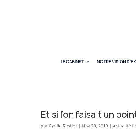
LE CABINET
NOTRE VISION D’E
Et si l’on faisait un poi
par
Cyrille Restier
|
Nov 20, 2019
|
Actualité f