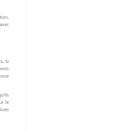
ion,
 avec
s. Si
ments
xpose
u’ils
ur le
alues