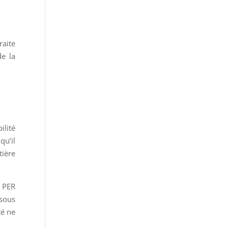
raite
de la
ilité
qu’il
tière
x PER
 sous
té ne