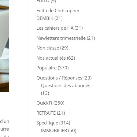
EDITO
(9)
Edito de Christopher
DEMBIK
(21)
Les cahiers de l’IA
(31)
Newletters trimestrielle
(21)
Non classé
(29)
Nos actualités
(62)
Populaire
(370)
Questions / Réponses
(23)
Questions des abonnés
(13)
QuickFi
(250)
RETRAITE
(21)
 d’un
Specifique
(314)
ourra
IMMOBILIER
(50)
on du