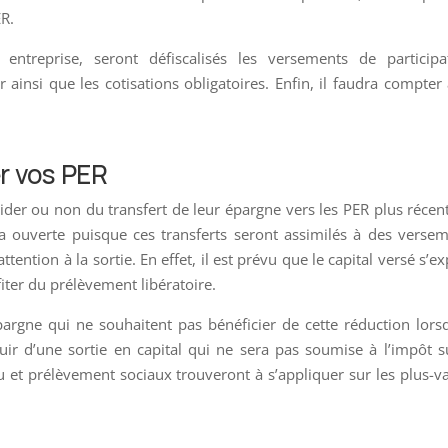
ER.
entreprise, seront défiscalisés les versements de participat
ainsi que les cotisations obligatoires. Enfin, il faudra compter
er vos PER
der ou non du transfert de leur épargne vers les PER plus récent
era ouverte puisque ces transferts seront assimilés à des verse
ttention à la sortie. En effet, il est prévu que le capital versé s’e
ofiter du prélèvement libératoire.
pargne qui ne souhaitent pas bénéficier de cette réduction lorsq
ir d’une sortie en capital qui ne sera pas soumise à l’impôt s
u et prélèvement sociaux trouveront à s’appliquer sur les plus-v