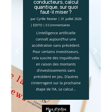
conducteurs, calcul
quantique, sur quoi
Incendies en Gironde
faut-il miser ?
: le choc économique
par
Cyrille Restier
|
31 juillet 2026
par
Cyrille Restier
|
28 juillet 2026
|
EDITO
| 0 Commentaires
|
Actualité financière
,
Brèves
L’intelligence artificielle
patrimoniales
| 0 Commentaires
connaît aujourd’hui une
Les mégafeux qui frappent la
accélération sans précédent.
Gironde ne constituent pas
Pour certains investisseurs,
seulement une catastrophe
cela suscite des inquiétudes
environnementale. Ces
en raison des montants
incendies provoquent
d’investissements sans
également un choc
précédent en jeu. D’autres
économique majeur. Plus de
s’interrogent sur la prochaine
13 000 entreprises ont vu leur
étape de l’IA. Le calcul...
activité interrompue, près de
220 000 habitants ont été
évacués et...
Plus d'infos