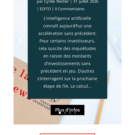
par
Cyrille Restier
|
31 juillet 2026
|
EDITO
| 0 Commentaires
L’intelligence artificielle
connaît aujourd’hui une
accélération sans précédent.
Pour certains investisseurs,
cela suscite des inquiétudes
en raison des montants
d’investissements sans
précédent en jeu. D’autres
s’interrogent sur la prochaine
étape de l’IA. Le calcul...
Plus d'infos