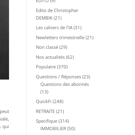
EDITO
(9)
Edito de Christopher
DEMBIK
(21)
Les cahiers de l’IA
(31)
Newletters trimestrielle
(21)
Non classé
(29)
Nos actualités
(62)
Populaire
(370)
Questions / Réponses
(23)
Questions des abonnés
(13)
QuickFi
(248)
RETRAITE
(21)
peut
iale,
Specifique
(314)
s qui
IMMOBILIER
(50)