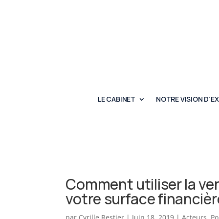
LE CABINET
NOTRE VISION D’E
Comment utiliser la v
votre surface financièr
par
Cyrille Restier
|
Juin 18, 2019
|
Acteurs
,
Po