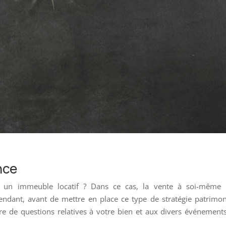
nce
t un immeuble locatif ? Dans ce cas, la vente à soi-même 
pendant, avant de mettre en place ce type de stratégie patrimon
e de questions relatives à votre bien et aux divers événement