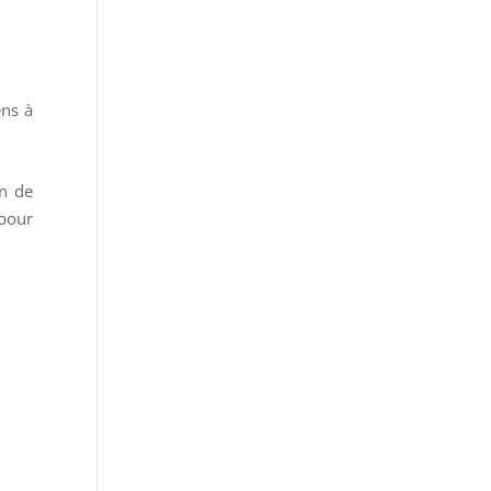
ens à
in de
 pour