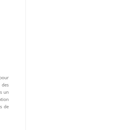
 pour
e des
ns un
ption
ts de