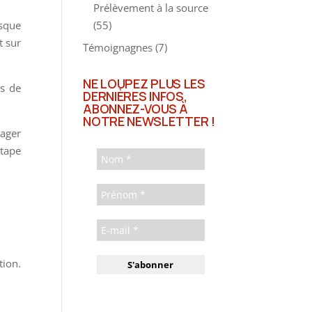
Prélèvement à la source
(55)
isque
t sur
Témoignagnes
(7)
NE LOUPEZ PLUS LES
us de
DERNIÈRES INFOS,
ABONNEZ-VOUS À
NOTRE NEWSLETTER !
gager
étape
tion.