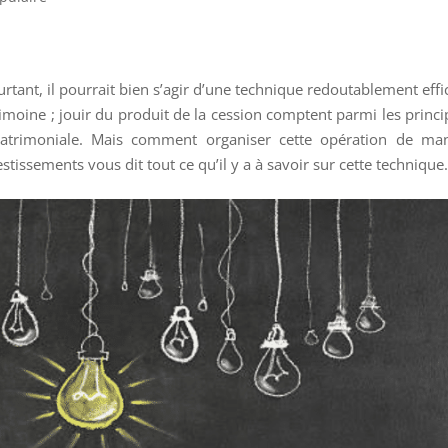
rtant, il pourrait bien s’agir d’une technique redoutablement effi
imoine ; jouir du produit de la cession comptent parmi les princ
patrimoniale. Mais comment organiser cette opération de man
estissements vous dit tout ce qu’il y a à savoir sur cette technique