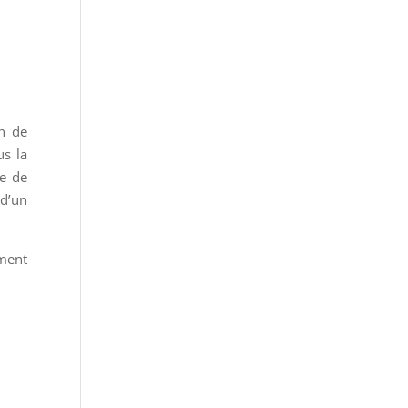
in de
us la
le de
 d’un
ement