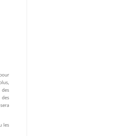
 pour
plus,
t des
t des
 sera
u les