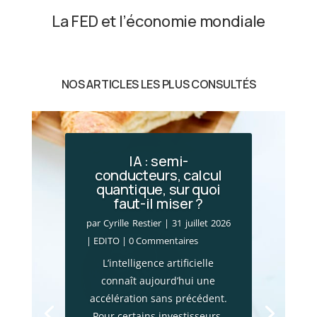
La FED et l’économie mondiale
NOS ARTICLES LES PLUS CONSULTÉS
IA : semi-
conducteurs, calcul
quantique, sur quoi
faut-il miser ?
par
Cyrille Restier
|
31 juillet 2026
|
EDITO
| 0 Commentaires
L’intelligence artificielle
connaît aujourd’hui une
accélération sans précédent.
Pour certains investisseurs,