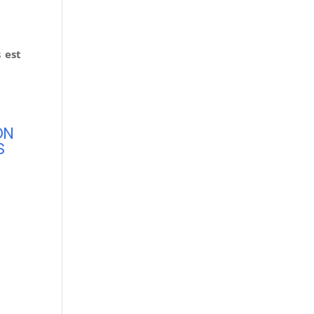
 est
ON
S