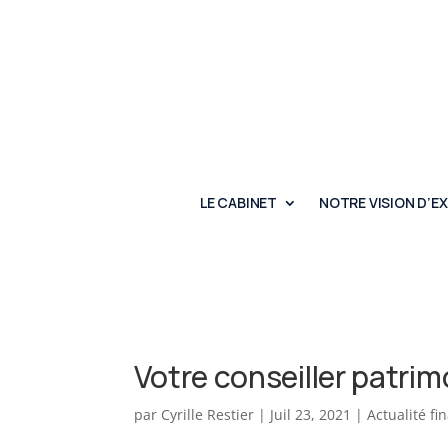
LE CABINET
NOTRE VISION D’E
Votre conseiller patrim
par
Cyrille Restier
|
Juil 23, 2021
|
Actualité fi