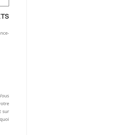
ETS
ance-
 Vous
votre
t sur
 quoi