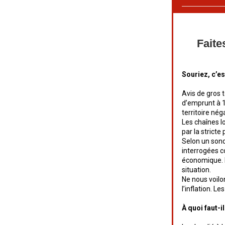
Faite
Souriez, c’es
Avis de gros 
d’emprunt à 10
territoire néga
Les chaînes lo
par la stricte
Selon un sond
interrogées c
économique. Pi
situation.
Ne nous voilo
l’inflation. L
À quoi faut-i