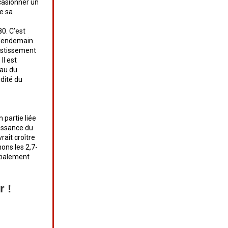
ccasionner un
e sa
0. C’est
u lendemain.
vestissement
Il est
eau du
dité du
 partie liée
issance du
rait croître
ons les 2,7-
itialement
r !