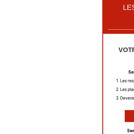
LE
VOT
Se
Les res
Les pl
Devenir
Sem