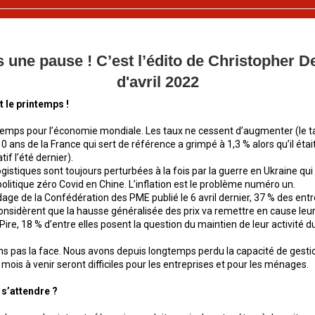
s une pause ! C’est l’édito de Christopher 
d'avril
2022
t le printemps !
temps pour l’économie mondiale. Les taux ne cessent d’augmenter (le t
 ans de la France qui sert de référence a grimpé à 1,3 % alors qu’il éta
tif l’été dernier).
gistiques sont toujours perturbées à la fois par la guerre en Ukraine qui 
 politique zéro Covid en Chine. L’inflation est le problème numéro un.
age de la Confédération des PME publié le 6 avril dernier, 37 % des ent
onsidèrent que la hausse généralisée des prix va remettre en cause le
re, 18 % d’entre elles posent la question du maintien de leur activité du
ns pas la face. Nous avons depuis longtemps perdu la capacité de gesti
es mois à venir seront difficiles pour les entreprises et pour les ménages.
l s’attendre ?