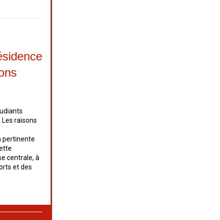
résidence
ions
tudiants
 Les raisons
n pertinente
ette
e centrale, à
rts et des