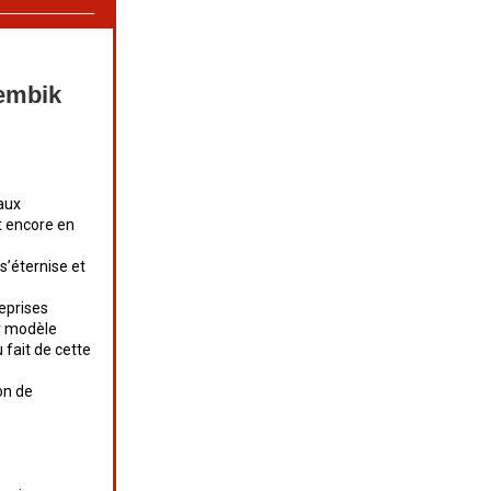
Dembik
aux
it encore en
s’éternise et
reprises
ur modèle
 fait de cette
on de