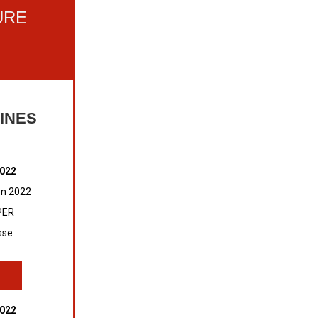
URE
INES
2022
en 2022
 PER
sse
2022