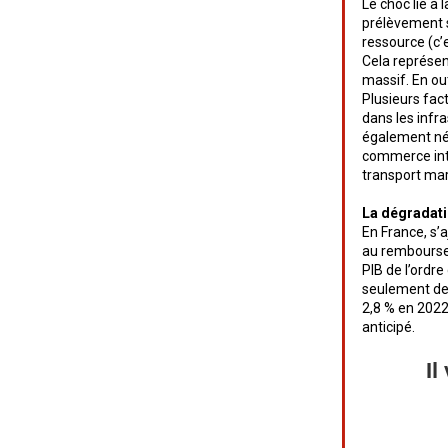
Le choc lié à
prélèvement s
ressource (c’
Cela représen
massif. En out
Plusieurs fac
dans les infr
également né
commerce inte
transport mar
La dégradati
En France, s’a
au remboursem
PIB de l’ordre
seulement de 
2,8 % en 2022
anticipé.
Il