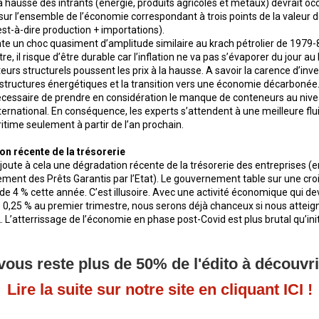
 la hausse des intrants (énergie, produits agricoles et métaux) devrait o
ur l’ensemble de l’économie correspondant à trois points de la valeur d
est-à-dire production + importations).
te un choc quasiment d’amplitude similaire au krach pétrolier de 1979-8
re, il risque d’être durable car l’inflation ne va pas s’évaporer du jour a
teurs structurels poussent les prix à la hausse. A savoir la carence d’in
astructures énergétiques et la transition vers une économie décarbonée. 
cessaire de prendre en considération le manque de conteneurs au niv
rnational. En conséquence, les experts s’attendent à une meilleure flui
itime seulement à partir de l’an prochain.
on récente de la trésorerie
joute à cela une dégradation récente de la trésorerie des entreprises (en
ent des Prêts Garantis par l’Etat). Le gouvernement table sur une cro
 de 4 % cette année. C’est illusoire. Avec une activité économique qui dev
0,25 % au premier trimestre, nous serons déjà chanceux si nous atteign
. L’atterrissage de l’économie en phase post-Covid est plus brutal qu’in
 vous reste plus de 50% de l'édito à découvri
Lire la suite sur notre site en cliquant ICI !