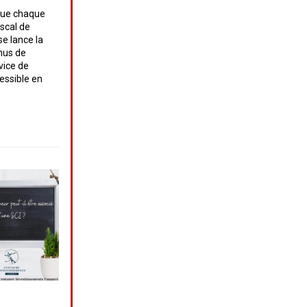
itue chaque
iscal de
se lance la
nus de
vice de
essible en