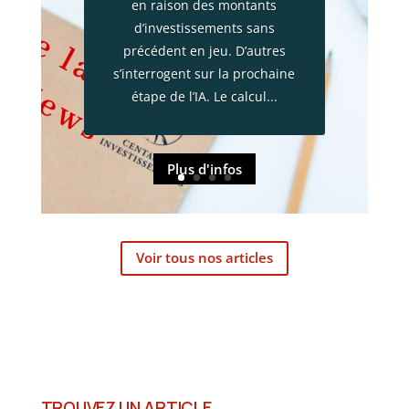
en raison des montants
incendies provoquent
d’investissements sans
également un choc
précédent en jeu. D’autres
économique majeur. Plus de
s’interrogent sur la prochaine
13 000 entreprises ont vu leur
étape de l’IA. Le calcul...
activité interrompue, près de
220 000 habitants ont été
évacués et...
Plus d'infos
Voir tous nos articles