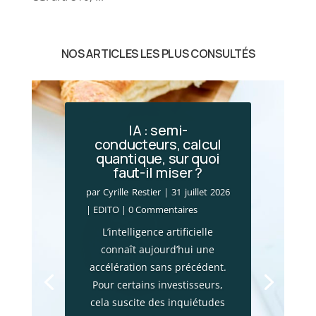
NOS ARTICLES LES PLUS CONSULTÉS
IA : semi-
conducteurs, calcul
quantique, sur quoi
Incendies en Gironde
faut-il miser ?
: le choc économique
par
Cyrille Restier
|
31 juillet 2026
par
Cyrille Restier
|
28 juillet 2026
|
EDITO
| 0 Commentaires
|
Actualité financière
,
Brèves
L’intelligence artificielle
patrimoniales
| 0 Commentaires
connaît aujourd’hui une
Les mégafeux qui frappent la
accélération sans précédent.
Gironde ne constituent pas
Pour certains investisseurs,
seulement une catastrophe
cela suscite des inquiétudes
environnementale. Ces