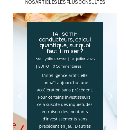
NOS ARTICLES LES PLUS CONSULTÉS
IA : semi-
conducteurs, calcul
quantique, sur quoi
faut-il miser ?
par
Cyrille Restier
|
31 juillet 2026
|
EDITO
| 0 Commentaires
L’intelligence artificielle
connaît aujourd’hui une
accélération sans précédent.
Pour certains investisseurs,
cela suscite des inquiétudes
en raison des montants
d’investissements sans
précédent en jeu. D’autres