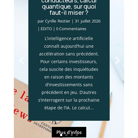
conducteurs, calcul
quantique, sur quoi
Incendies en Gironde
faut-il miser ?
: le choc économique
par
Cyrille Restier
|
31 juillet 2026
par
Cyrille Restier
|
28 juillet 2026
|
EDITO
| 0 Commentaires
|
Actualité financière
,
Brèves
L’intelligence artificielle
patrimoniales
| 0 Commentaires
connaît aujourd’hui une
Les mégafeux qui frappent la
accélération sans précédent.
Gironde ne constituent pas
Pour certains investisseurs,
seulement une catastrophe
cela suscite des inquiétudes
environnementale. Ces
en raison des montants
incendies provoquent
d’investissements sans
également un choc
précédent en jeu. D’autres
économique majeur. Plus de
s’interrogent sur la prochaine
13 000 entreprises ont vu leur
étape de l’IA. Le calcul...
activité interrompue, près de
220 000 habitants ont été
évacués et...
Plus d'infos