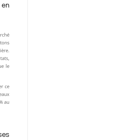
 en
rché
stons
ière.
tats,
ue le
er ce
veaux
0% au
ses