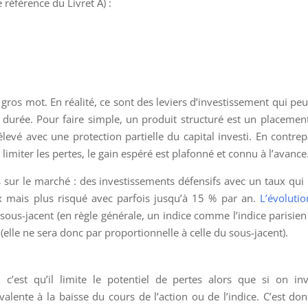
référence du Livret A) :
ros mot. En réalité, ce sont des leviers d’investissement qui pe
 durée. Pour faire simple, un produit structuré est un placemen
evé avec une protection partielle du capital investi. En contrep
limiter les pertes, le gain espéré est plafonné et connu à l’avance
s sur le marché : des investissements défensifs avec un taux qui
x mais plus risqué avec parfois jusqu’à 15 % par an.
L’évoluti
sous-jacent (en règle générale, un indice comme l’indice parisie
elle ne sera donc par proportionnelle à celle du sous-jacent).
 c’est qu’il limite le potentiel de pertes alors que si on inv
alente à la baisse du cours de l’action ou de l’indice. C’est do