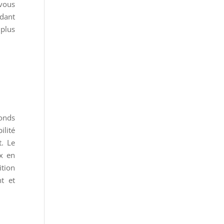
 vous
dant
 plus
fonds
ilité
t. Le
ux en
ition
t et