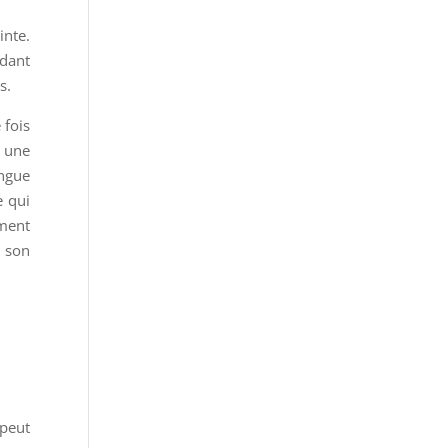
inte.
ndant
s.
 fois
t une
ongue
e qui
ement
r son
 peut