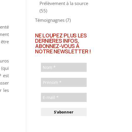
Prélèvement à la source
(55)
Témoignagnes
(7)
menté
ment
NE LOUPEZ PLUS LES
DERNIÈRES INFOS,
 être
ABONNEZ-VOUS À
NOTRE NEWSLETTER !
euros
 (qui
P est
asser
r les