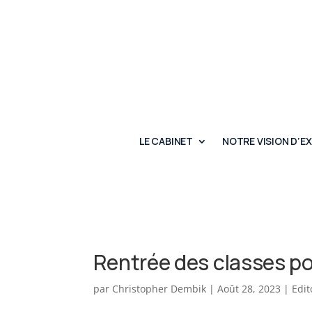
LE CABINET
NOTRE VISION D’E
Rentrée des classes po
par
Christopher Dembik
|
Août 28, 2023
|
Edi