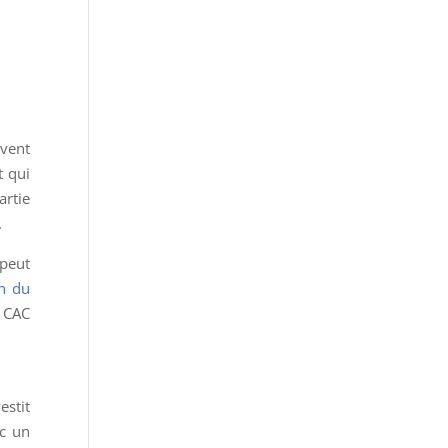
uvent
t qui
artie
.
 peut
on du
n CAC
estit
nc un