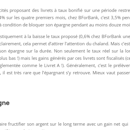
tés proposant des livrets à taux bonifié sur une période restre
 4% sur les quatre premiers mois, chez BForBank, c’est 3,5% pe
 à condition de bloquer son épargne pendant au moins douze moi
rastiquement à la baisse le taux proposé (0,6% chez BForBank une
clairement, cela permet d’attirer l’attention du chaland. Mais c’es
r son épargne sur la durée. Non seulement le taux réel sur la l
lus bas !) mais les gains générés par ces livrets sont fiscalisés (c
réglementée comme le Livret A !). Généralement, c’est le prélèv
n, il est très rare que l’épargnant s’y retrouve. Mieux vaut passe
rgne
ire fructifier son argent sur le long terme avec un gain net qui