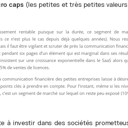
cro caps
(les petites et très petites valeurs
issement rentable puisque sur la durée, ce segment de ma
s ce n’est plus le cas depuis déjà quelques années). Nous re
is il faut être vigilant et scruter de près la communication financ
t pendant six pages d’un élément qui est marginal dans ses résul
insistent sur une croissance exponentielle dans le SaaS alors q
 95% de ventes de licences.
a communication financière des petites entreprises laisse à désir
s points clés à prendre en compte. Pour l’instant, même si les ni
fs, c’est un segment de marché sur lequel on reste peu exposé (1
te à investir dans des sociétés prometteu