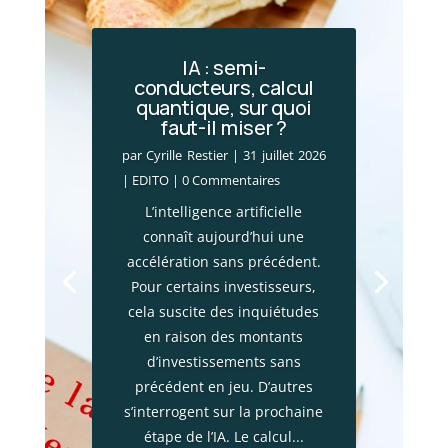
IA : semi-
conducteurs, calcul
quantique, sur quoi
Incendies en Gironde
faut-il miser ?
: le choc économique
par
Cyrille Restier
|
31 juillet 2026
par
Cyrille Restier
|
28 juillet 2026
|
EDITO
| 0 Commentaires
|
Actualité financière
,
Brèves
L’intelligence artificielle
patrimoniales
| 0 Commentaires
connaît aujourd’hui une
Les mégafeux qui frappent la
accélération sans précédent.
Gironde ne constituent pas
Pour certains investisseurs,
seulement une catastrophe
cela suscite des inquiétudes
environnementale. Ces
en raison des montants
incendies provoquent
d’investissements sans
également un choc
précédent en jeu. D’autres
économique majeur. Plus de
s’interrogent sur la prochaine
13 000 entreprises ont vu leur
étape de l’IA. Le calcul...