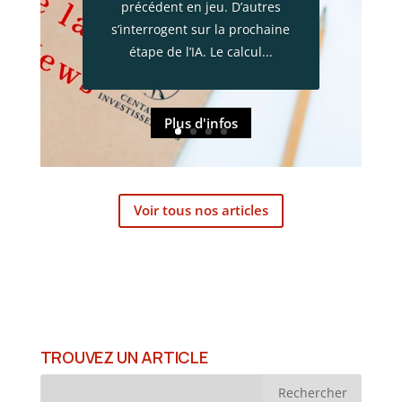
également un choc
précédent en jeu. D’autres
économique majeur. Plus de
s’interrogent sur la prochaine
13 000 entreprises ont vu leur
étape de l’IA. Le calcul...
activité interrompue, près de
220 000 habitants ont été
évacués et...
Plus d'infos
Voir tous nos articles
TROUVEZ UN ARTICLE