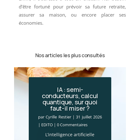
d’être fortuné pour prévoir sa future retraite,
assurer sa maison, ou encore placer ses
économies.
Nos articles les plus consultés
IA : semi-
conducteurs, calcul
quantique, sur quoi
Incendies en Gironde
faut-il miser ?
: le choc économique
par
Cyrille Restier
|
31 juillet 2026
par
Cyrille Restier
|
28 juillet 2026
|
EDITO
| 0 Commentaires
|
Actualité financière
,
Brèves
L’intelligence artificielle
patrimoniales
| 0 Commentaires