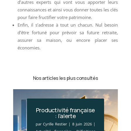
d’autres experts qui vont vous apporter leurs
connaissances et ainsi vous donner toutes les clés
pour faire fructifier votre patrimoine.
Enfin, il s’adresse à tout un chacun. Nul besoin
d’être fortuné pour prévoir sa future retraite,
assurer sa maison, ou encore placer ses
économies.
Nos articles les plus consultés
Productivité française
: l’alerte
par
Cyrille Restier
|
8 juin 2026
|
SCI : cessions sous