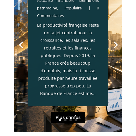
Actualité financière
,
Définitions
contrôle ?
patrimoine
,
Populaire
| 0
par
Cyrille Restier
|
8 juin 2026
|
Commentaires
Brèves patrimoniales
,
Définitions
La productivité française reste
patrimoine
,
IMMOBILIER
,
un sujet central pour la
Populaire
| 0 Commentaires
croissance, les salaires, les
La cession de parts de SCI et
retraites et les finances
de sociétés à prépondérance
publiques. Depuis 2019, la
immobilière ne pourra plus se
France crée beaucoup
faire par un simple acte sous
d’emplois, mais la richesse
seing privé lorsque la réforme
produite par heure travaillée
entrera en vigueur. Le texte
progresse trop peu. La
adopté impose un acte
Banque de France estime...
authentique, un acte
contresigné par avocat ou,
plus rarement, un...
Plus d'infos