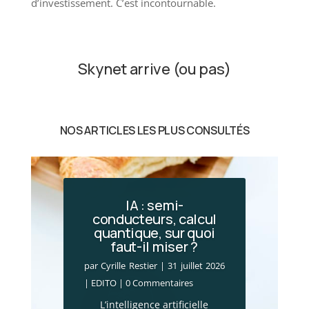
d’investissement. C’est incontournable.
Skynet arrive (ou pas)
NOS ARTICLES LES PLUS CONSULTÉS
IA : semi-
conducteurs, calcul
quantique, sur quoi
Incendies en Gironde
faut-il miser ?
: le choc économique
par
Cyrille Restier
|
31 juillet 2026
par
Cyrille Restier
|
28 juillet 2026
|
EDITO
| 0 Commentaires
|
Actualité financière
,
Brèves
L’intelligence artificielle