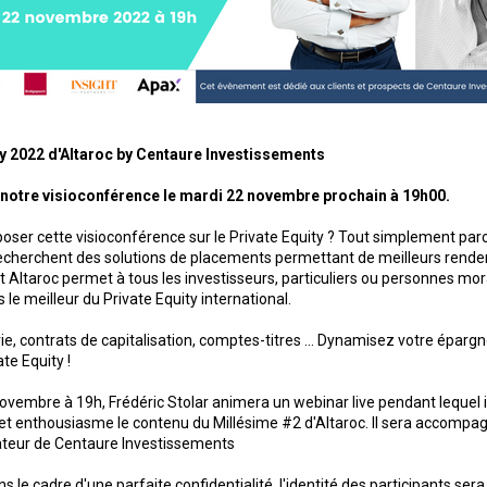
ty 2022 d'Altaroc by Centaure Investissements
otre visioconférence le mardi 22 novembre prochain à 19h00.
oser cette visioconférence sur le Private Equity ? Tout simplement par
echerchent des solutions de placements permettant de meilleurs rend
Et Altaroc permet à tous les investisseurs, particuliers ou personnes mor
s le meilleur du Private Equity international.
e, contrats de capitalisation, comptes-titres ... Dynamisez votre éparg
te Equity !
ovembre à 19h, Frédéric Stolar animera un webinar live pendant lequel i
et enthousiasme le contenu du Millésime #2 d'Altaroc. Il sera accompag
ateur de Centaure Investissements
s le cadre d'une parfaite confidentialité, l'identité des participants se