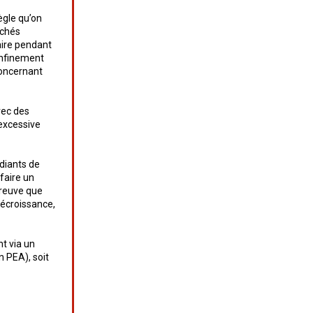
ègle qu’on
rchés
aire pendant
onfinement
concernant
vec des
 excessive
udiants de
faire un
preuve que
décroissance,
nt via un
n PEA), soit