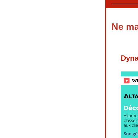
Ne ma
Dyna