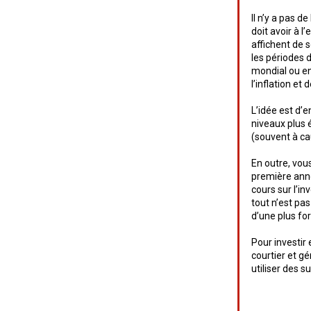
Il n’y a pas 
doit avoir à l
affichent de
les périodes
mondial ou en
l’inflation et
L’idée est d’e
niveaux plus é
(souvent à cau
En outre, vou
première ann
cours sur l’i
tout n’est pa
d’une plus for
Pour investir 
courtier et g
utiliser des s