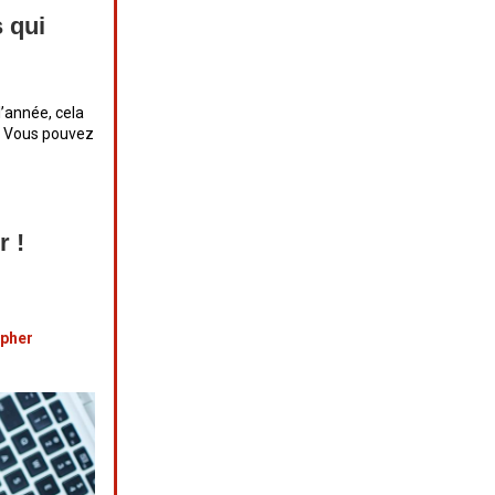
s qui
l’année, cela
t. Vous pouvez
r !
opher