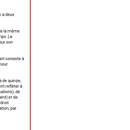
y a deux
ois la même
mps. La
 sur son
ant consiste à
 pour
à de quinze,
nt refléter à
sations), de
dent) et de
droit
ation, par