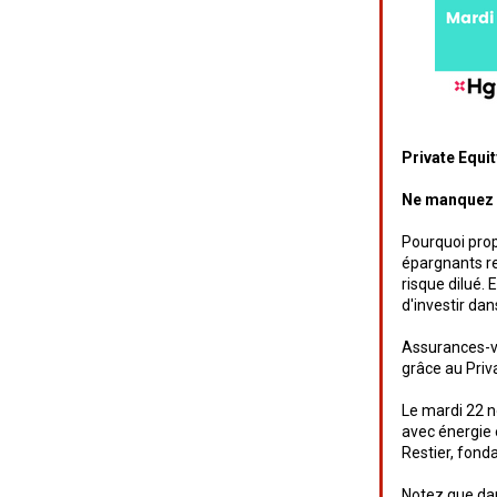
Private Equi
Ne manquez n
Pourquoi prop
épargnants r
risque dilué. 
d'investir dan
Assurances-vi
grâce au Priva
Le mardi 22 n
avec énergie 
Restier, fond
Notez que dan