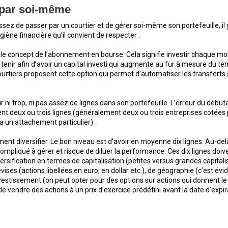
 par soi-même
ssez de passer par un courtier et de gérer soi-même son portefeuille, il 
giène financière qu’il convient de respecter :
 le concept de l’abonnement en bourse. Cela signifie investir chaque m
tenir afin d’avoir un capital investi qui augmente au fur à mesure du te
ourtiers proposent cette option qui permet d’automatiser les transferts
r ni trop, ni pas assez de lignes dans son portefeuille. L’erreur du début
nt deux ou trois lignes (généralement deux ou trois entreprises cotées
 a un attachement particulier).
ment diversifier. Le bon niveau est d’avoir en moyenne dix lignes. Au-del
ompliqué à gérer et risque de diluer la performance. Ces dix lignes doive
versification en termes de capitalisation (petites versus grandes capitali
vises (actions libellées en euro, en dollar etc.), de géographie (c’est évi
vestissement (on peut opter pour des options sur actions qui donnent le 
e vendre des actions à un prix d’exercice prédéfini avant la date d’expir