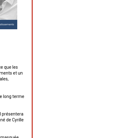
ce que les
ements et un
ales,
ne long terme
l présentera
né de Cyrille
ra masquée