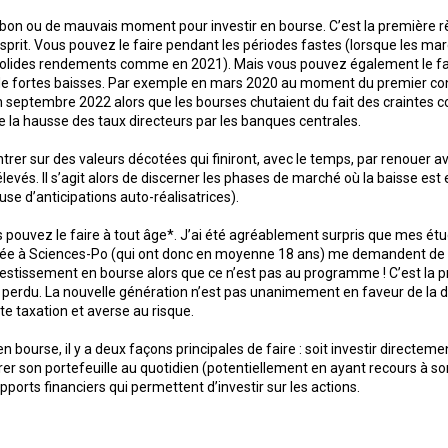
de bon ou de mauvais moment pour investir en bourse. C’est la première r
’esprit. Vous pouvez le faire pendant les périodes fastes (lorsque les ma
 solides rendements comme en 2021). Mais vous pouvez également le f
 de fortes baisses. Par exemple en mars 2020 au moment du premier c
 septembre 2022 alors que les bourses chutaient du fait des craintes 
 de la hausse des taux directeurs par les banques centrales.
ntrer sur des valeurs décotées qui finiront, avec le temps, par renouer a
levés. Il s’agit alors de discerner les phases de marché où la baisse est
se d’anticipations auto-réalisatrices).
s pouvez le faire à tout âge*. J’ai été agréablement surpris que mes ét
ée à Sciences-Po (qui ont donc en moyenne 18 ans) me demandent de 
nvestissement en bourse alors que ce n’est pas au programme ! C’est la 
s perdu. La nouvelle génération n’est pas unanimement en faveur de la 
te taxation et averse au risque.
en bourse, il y a deux façons principales de faire : soit investir directeme
érer son portefeuille au quotidien (potentiellement en ayant recours à so
upports financiers qui permettent d’investir sur les actions.