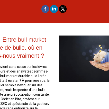
 Entre bull market
te de bulle, où en
nous vraiment ?
evient sans cesse sur les lèvres
eurs et des analystes : sommes-
bull market durable ou à l'orée
ête à éclater ? À première vue, le
ier semble naviguer sur des
es, mais le spectre d'une bulle
ste une préoccupation constante.
Christian Bito, professeur
SEC et spécialiste de la gestion,
éclairage optimiste sur la