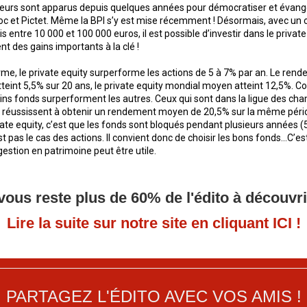
eurs sont apparus depuis quelques années pour démocratiser et évangé
 et Pictet. Même la BPI s’y est mise récemment ! Désormais, avec un c
 entre 10 000 et 100 000 euros, il est possible d’investir dans le privat
nt des gains importants à la clé !
erme, le private equity surperforme les actions de 5 à 7% par an. Le ren
tteint 5,5% sur 20 ans, le private equity mondial moyen atteint 12,5%.
ains fonds surperforment les autres. Ceux qui sont dans la ligue des ch
y réussissent à obtenir un rendement moyen de 20,5% sur la même pério
ate equity, c’est que les fonds sont bloqués pendant plusieurs années (5
st pas le cas des actions. Il convient donc de choisir les bons fonds…C’es
gestion en patrimoine peut être utile.
 vous reste plus de 60% de l'édito à découvri
Lire la suite sur notre site en cliquant ICI !
PARTAGEZ L'ÉDITO AVEC VOS AMIS !