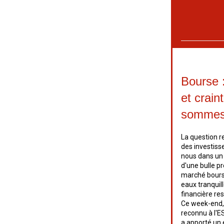
Bourse :
et crain
sommes-
La question r
des investiss
nous dans un 
d'une bulle pr
marché bours
eaux tranquill
financière re
Ce week-end, 
reconnu à l'ES
a apporté un 