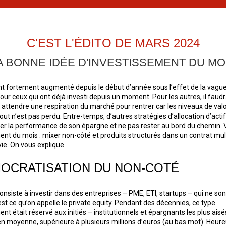
C'EST L'ÉDITO DE MARS 2024
A BONNE IDÉE D'INVESTISSEMENT DU MO
nt fortement augmenté depuis le début d’année sous l’effet de la vague
pour ceux qui ont déjà investi depuis un moment. Pour les autres, il faud
attendre une respiration du marché pour rentrer car les niveaux de valo
out n’est pas perdu. Entre-temps, d’autres stratégies d’allocation d’acti
r la performance de son épargne et ne pas rester au bord du chemin. Vo
ent du mois : mixer non-côté et produits structurés dans un contrat mul
ie. On vous explique.
MOCRATISATION DU NON-COTÉ
onsiste à investir dans des entreprises – PME, ETI, startups – qui ne so
est ce qu’on appelle le private equity. Pendant des décennies, ce type
nt était réservé aux initiés – institutionnels et épargnants les plus ais
 en moyenne, supérieure à plusieurs millions d’euros (au bas mot). Heu