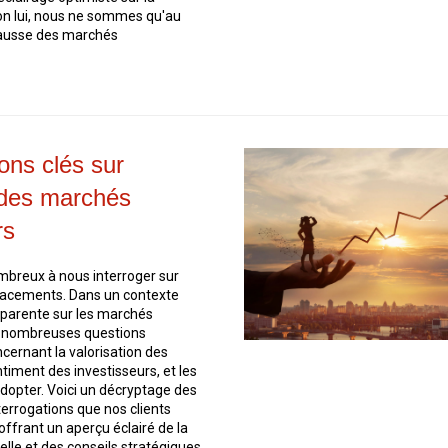
lon lui, nous ne sommes qu'au
hausse des marchés
ons clés sur
r des marchés
rs
mbreux à nous interroger sur
placements. Dans un contexte
pparente sur les marchés
de nombreuses questions
ernant la valorisation des
ntiment des investisseurs, et les
adopter. Voici un décryptage des
terrogations que nos clients
offrant un aperçu éclairé de la
elle et des conseils stratégiques