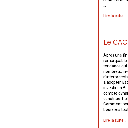
…
Lire la suite...
Le CAC à
Après une fi
remarquable h
tendance qui 
nombreux inve
s'interrogent
à adopter. Es
investir en B
compte dynam
constitue-t-el
Comment peut-
boursiers tout
Lire la suite...