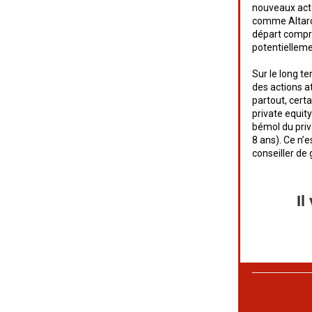
nouveaux act
comme Altaroc
départ compris
potentielleme
Sur le long t
des actions a
partout, cert
private equit
bémol du priv
8 ans). Ce n’e
conseiller de 
Il