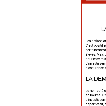
L
Les actions o
C’est positif 
certainement 
élevés. Mais t
pour maximise
d’investissem
d’assurance-v
LA DÉ
Le non-coté c
en bourse. C’
d’investisseme
départ était,