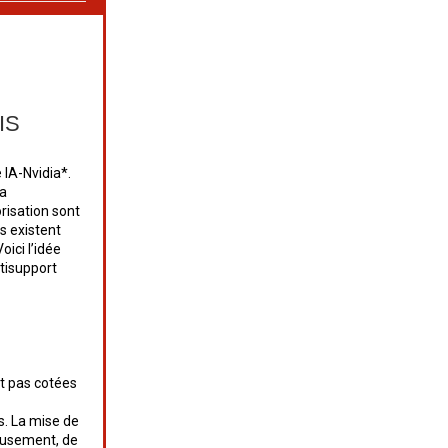
IS
 IA-Nvidia*.
ra
risation sont
fs existent
ici l’idée
tisupport
nt pas cotées
és. La mise de
reusement, de