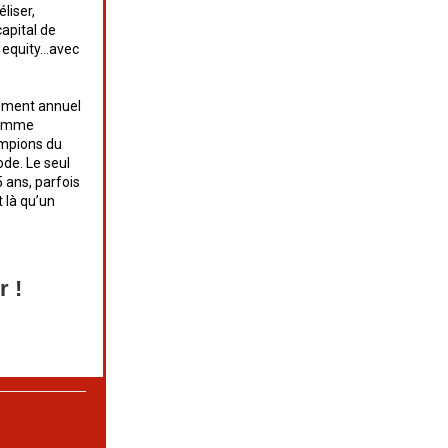
liser,
apital de
e equity…avec
dement annuel
 Comme
ampions du
de. Le seul
 ans, parfois
t là qu’un
r !