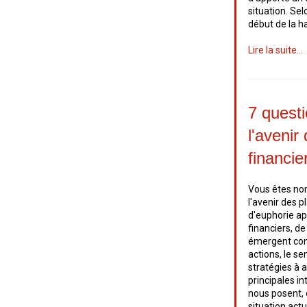
situation. Se
début de la 
Lire la suite...
7 questi
l'aveni
financie
Vous êtes no
l'avenir des 
d'euphorie a
financiers, 
émergent conc
actions, le se
stratégies à 
principales in
nous posent, 
situation actu